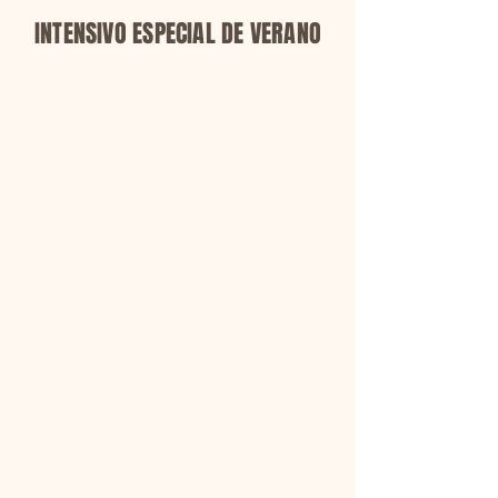
INTENSIVO ESPECIAL DE VERANO
Oportunidades adicionales de
entrenamiento especializado
disponibles durante el verano.
Lunes, Junio 8 & Martes, Junio 9
BALLROOM con Darci Ima
10 am (Princ) | 11 am (Int/Avanz)
Viernes, Junio 12
ACRO con Donovan Diaz
10 am to 12 pm