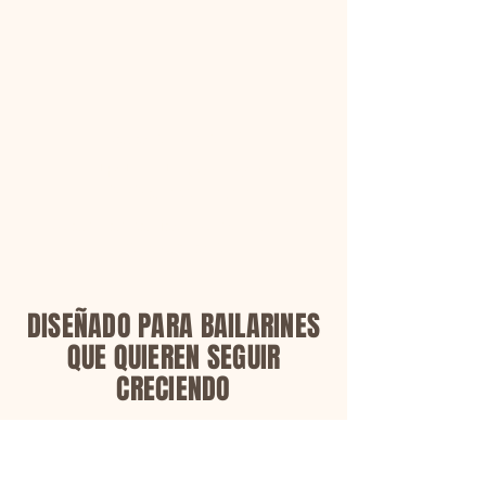
Sábado, Junio 13
TURN IT UP con Leah
10:30 am to 12 pm
Se aplican tarifas de inscripción
por separado.
DISEÑADO PARA BAILARINES
QUE QUIEREN SEGUIR
CRECIENDO
Estudiantes que se preparan para
la próxima temporada de
competencias.